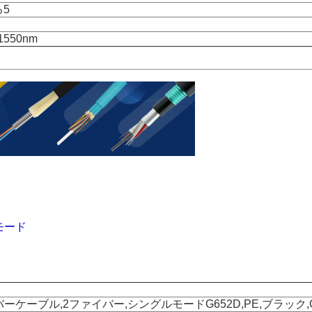
る5
 1550nm
モード
ケーブル,2ファイバー,シングルモードG652D,PE,ブラック,G