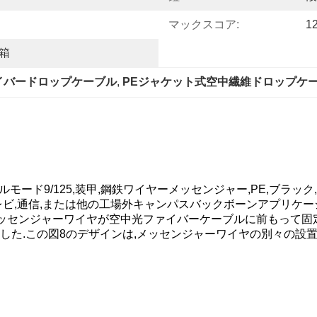
マックスコア:
1
箱
イバードロップケーブル
, 
PEジャケット式空中繊維ドロップケ
ード9/125,装甲,鋼鉄ワイヤーメッセンジャー,PE,ブラック,G
レビ,通信,または他の工場外キャンパスバックボーンアプリケ
メッセンジャーワイヤが空中光ファイバーケーブルに前もって固
した.この図8のデザインは,メッセンジャーワイヤの別々の設