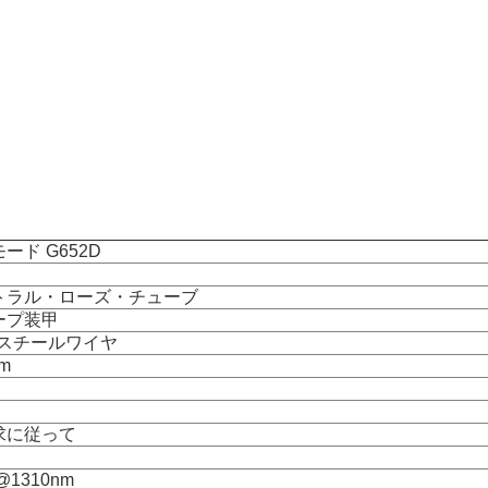
ード G652D
トラル・ローズ・チューブ
ープ装甲
m スチールワイヤ
mm
求に従って
 @1310nm