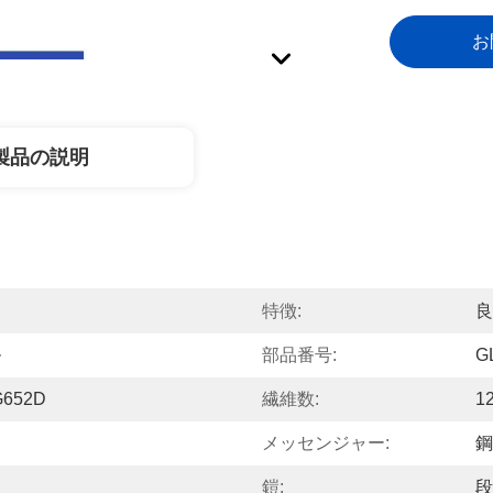
お
製品の説明
特徴:
良
ル
部品番号:
G
652D
繊維数:
1
メッセンジャー:
鋼
鎧:
段