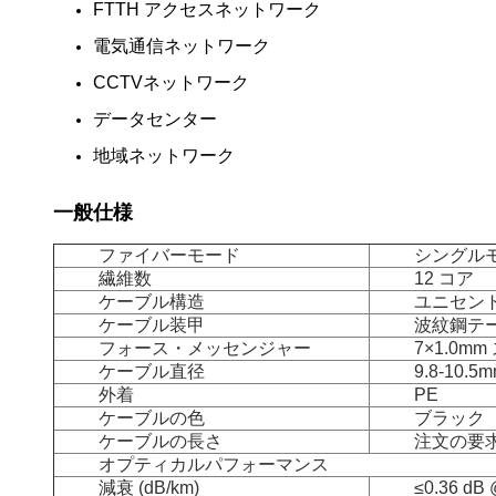
FTTH アクセスネットワーク
電気通信ネットワーク
CCTVネットワーク
データセンター
地域ネットワーク
一般仕様
ファイバーモード
シングルモ
繊維数
12 コア
ケーブル構造
ユニセン
ケーブル装甲
波紋鋼テ
フォース・メッセンジャー
7×1.0m
ケーブル直径
9.8-10.5
外着
PE
ケーブルの色
ブラック
ケーブルの長さ
注文の要
オプティカルパフォーマンス
減衰 (dB/km)
≤0.36 dB