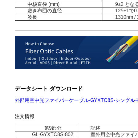
中核直径 (mm)
9±2 とな
敷き布団の直径
125±1で0
波長
1310nm /
データシート ダウンロード
外部用空中光ファイバーケーブル-GYXTC8S-シングル
注文情報
第9部分
記述
GL-GYXTC8S-802
室外用空中光ファイバー