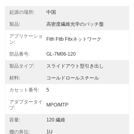
起源の場所:
中国
製品:
高密度繊維光学のパッチ盤
アプリケーショ
Ftth Fttb Fttxネットワーク
ン:
部品番号:
GL-7M06-120
製品タイプ:
スライドアウト型引き出し
材料:
コールドロールスチール
カセット番号:
5
アダプタータイ
MPO/MTP
プ:
容量:
120 繊維
棚の単位:
1U