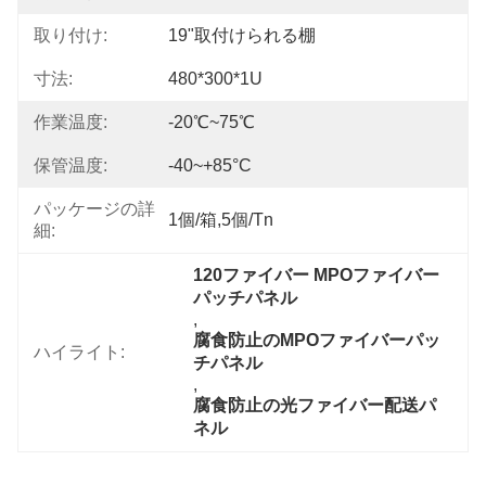
取り付け:
19"取付けられる棚
寸法:
480*300*1U
作業温度:
-20℃~75℃
保管温度:
-40~+85°C
パッケージの詳
1個/箱,5個/tn
細:
120ファイバー MPOファイバー
パッチパネル
, 
腐食防止のMPOファイバーパッ
ハイライト:
チパネル
, 
腐食防止の光ファイバー配送パ
ネル