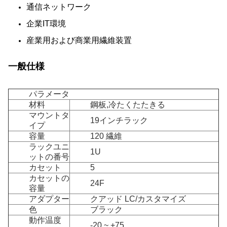
通信ネットワーク
企業IT環境
産業用および商業用繊維装置
一般仕様
パラメータ
材料
鋼板,冷たくたたきる
マウントタ
19インチラック
イプ
容量
120 繊維
ラックユニ
1U
ットの番号
カセット
5
カセットの
24F
容量
アダプター
クアッド LC/カスタマイズ
色
ブラック
動作温度
-20 ~ +75