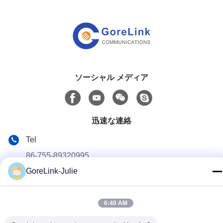
ソーシャル メディア
迅速な連絡
Tel
86-755-89320995
GoreLink-Julie
電子メール
sales@gorelink.com
6:40 AM
住所
4F 建物E シェントーセンター 湖龍道1号 ロングギャング地