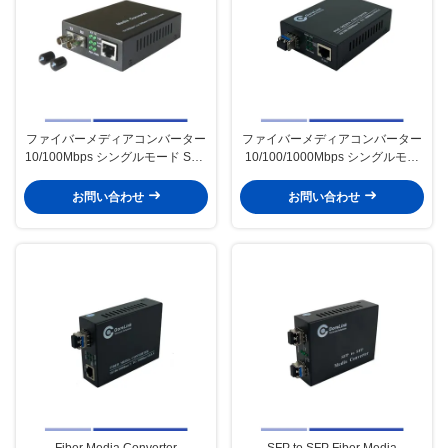
ファイバーメディアコンバーター
ファイバーメディアコンバーター
10/100Mbps シングルモード SMF
10/100/1000Mbps シングルモー
1310nm デュアル ST 20KM
ド SMF 1310nm デュアル SFP ス
ロット 20KM
お問い合わせ
お問い合わせ
Fiber Media Converter
SFP to SFP Fiber Media